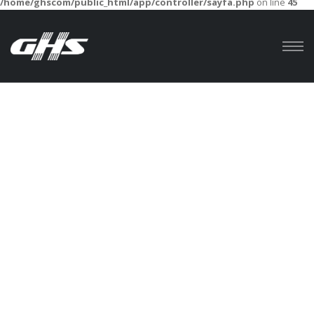
/home/ghscom/public_html/app/controller/sayfa.php
on line
45
Главная