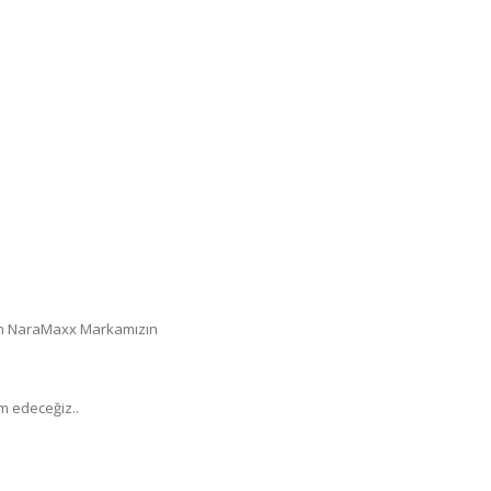
olan NaraMaxx Markamızın
m edeceğiz..