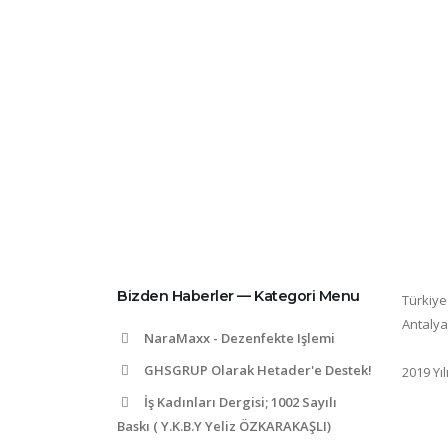
Anasayfa
Bizden Haberler — Kategori Menu
Türkiye
Antalya
NaraMaxx - Dezenfekte Işlemi
GHSGRUP Olarak Hetader'e Destek!
2019 Yı
İş Kadınları Dergisi; 1002 Sayılı
Baskı ( Y.K.B.Y Yeliz ÖZKARAKAŞLI)