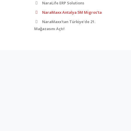
NaraLife ERP Solutions
NaraMaxx Antalya 5M Migros'ta
NaraMaxx'tan Türkiye'de 21.
Mağazasını Açtı!
Adres
Demirtaş Organize Sanayi Bölgesi, Erguvan