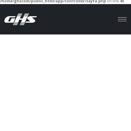
/home/ghscom/public_html/app/controller/sayfa.php
on line
45
Anasayfa