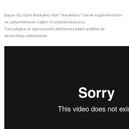
Bayan Dış Giyim Markamız olan "NaraMaxx" olarak müşterilerimizin
ve çalışanlarımızın sağlını ön planda tutuyoruz.
Tüm çalışma ve operasyonel alanlarımız belirli aralıklar ile
dezenfekte edilmektedir.